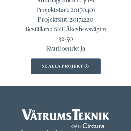
Antal lägenheter: 40 st
Projektstart: 20170401
Projektslut: 20171220
Beställare: BRF Åkeshovsvägen
32-50
Kvarboende: Ja
SE ALLA PROJEKT