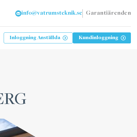
info@vatrumsteknik.se
Garantiärenden
Inloggning Anställda
Kundinloggning
ERG