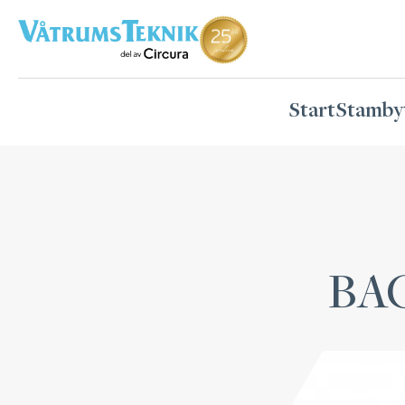
Start
Stamby
BA