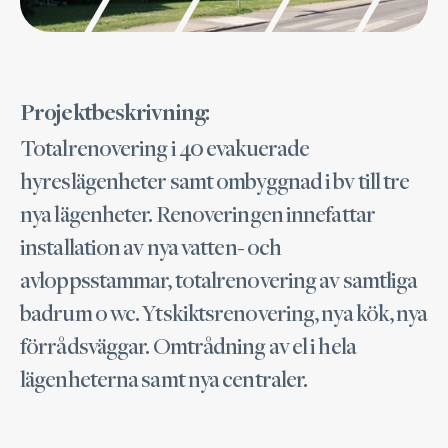
Projektbeskrivning:
Totalrenovering i 40 evakuerade
hyreslägenheter samt ombyggnad i bv till tre
nya lägenheter. Renoveringen innefattar
installation av nya vatten- och
avloppsstammar, totalrenovering av samtliga
badrum o wc. Ytskiktsrenovering, nya kök, nya
förrådsväggar. Omtrådning av el i hela
lägenheterna samt nya centraler.