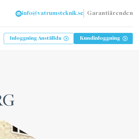
info@vatrumsteknik.se
Garantiärenden
Inloggning Anställda
Kundinloggning
RG