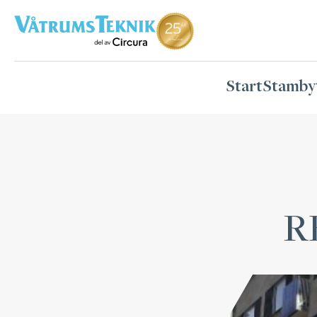
Start
Stamby
R